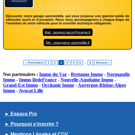
Découvrez notre garage automobile, qui vous propose une gamme variée de
véhicules neufs et d'occasion. Nous vous accompagnons à chaque étape de
l'entretien de votre véhicule pour le contrôle technique obligatoire.
Mail : peugeot.gazur@orange.fr
Site : www.gazur-automobile.fr
« Précédent
1
2
3
4
5
6
…
8
Suivant »
Nos partenaires :
Immo du Var
-
Bretagne Immo
-
Normandie
Immo
-
Immo IledeFrance
-
Nouvelle-Aquitaine Immo
-
Grand-Est Immo
-
Occitanie Immo
-
Auvergne-Rhône-Alpes
Immo
-
Avocat Lille
► Espace Pro
► Pourquoi s'inscrire ?
► Mentions Légales et CGV