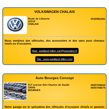
VOLKSWAGEN CHALAIS
Route de Libourne
0545982281
16210
CHALAIS
Nous vendons des véhicules, des accessoires et des vans pour chevaux
neufs ou d'occasion.
Mail : papillaud-billon-sarl@wanadoo.fr
Site : www.papillaud-billon.com
Auto Bourges Concept
317 avenue Gén Charles de Gaulle
0665708669
18000
0665708679
BOURGES
Notre garage est le spécialiste des véhicules d'occasion révisés et garantis