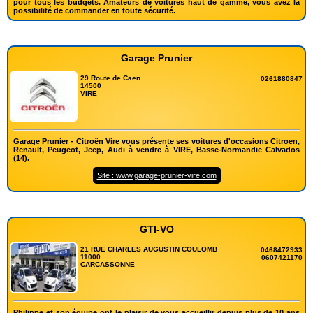
pour tous les budgets. Amateurs de voitures haut de gamme, vous avez la
possibilité de commander en toute sécurité.
Garage Prunier
29 Route de Caen
0261880847
14500
VIRE
Garage Prunier - Citroën Vire vous présente ses voitures d'occasions Citroen,
Renault, Peugeot, Jeep, Audi à vendre à VIRE, Basse-Normandie Calvados
(14).
Site : www.garage-prunier-vire.com
GTI-VO
21 RUE CHARLES AUGUSTIN COULOMB
0468472933
11000
0607421170
CARCASSONNE
Philippe et son équipe ont le plaisir de vous accueillir depuis plus de 10 ans