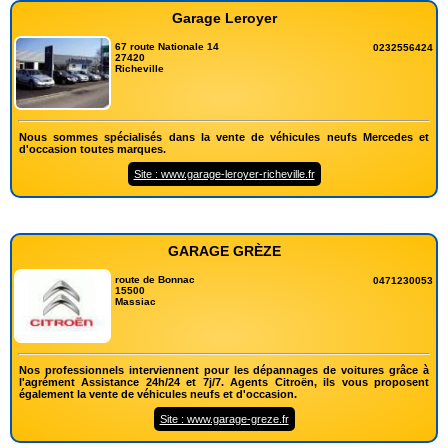
Garage Leroyer
67 route Nationale 14
0232556424
27420
Richeville
Nous sommes spécialisés dans la vente de véhicules neufs Mercedes et
d'occasion toutes marques.
Site : www.garage-leroyer-richeville.fr
GARAGE GRÈZE
route de Bonnac
0471230053
15500
Massiac
Nos professionnels interviennent pour les dépannages de voitures grâce à
l'agrément Assistance 24h/24 et 7j/7. Agents Citroën, ils vous proposent
également la vente de véhicules neufs et d'occasion.
Site : www.garage-greze.fr