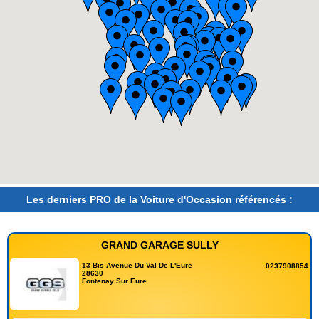
Les derniers PRO de la Voiture d'Occasion référencés :
GRAND GARAGE SULLY
13 Bis Avenue Du Val De L'Eure
0237908854
28630
Fontenay Sur Eure